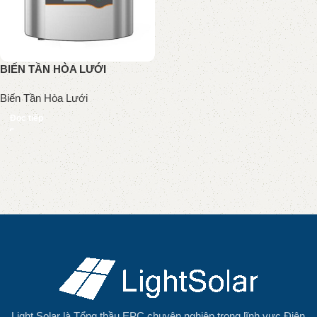
BIẾN TẦN HÒA LƯỚI
Biến Tần Hòa Lưới
Đọc tiếp
Read More
Light Solar là Tổng thầu EPC chuyên nghiệp trong lĩnh vực Điện