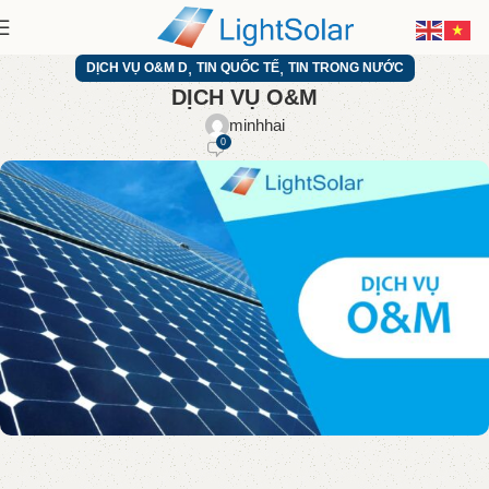
,
,
DỊCH VỤ O&M D
TIN QUỐC TẾ
TIN TRONG NƯỚC
DỊCH VỤ O&M
minhhai
0