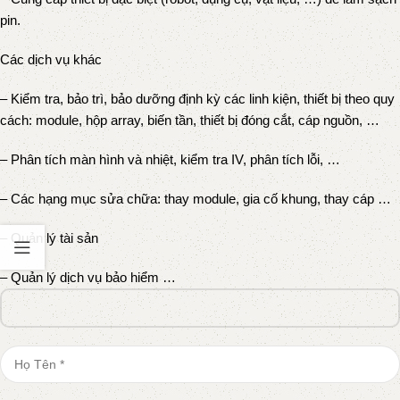
pin.
Các dịch vụ khác
– Kiểm tra, bảo trì, bảo dưỡng định kỳ các linh kiện, thiết bị theo quy
cách: module, hộp array, biến tần, thiết bị đóng cắt, cáp nguồn, …
– Phân tích màn hình và nhiệt, kiểm tra IV, phân tích lỗi, …
– Các hạng mục sửa chữa: thay module, gia cố khung, thay cáp …
– Quản lý tài sản
– Quản lý dịch vụ bảo hiểm …